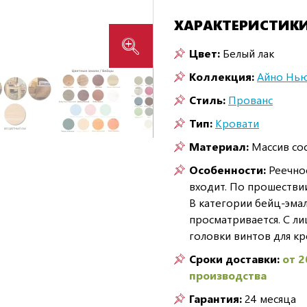
ХАРАКТЕРИСТИК
Цвет:
Белый лак
Коллекция:
Айно Нь
Стиль:
Прованс
Тип:
Кровати
Материал:
Массив со
Особенности:
Реечное
входит. По прошестви
В категории бейц-эмал
просматривается. С л
головки винтов для кр
Сроки доставки:
от 2
производства
Гарантия:
24 месяца