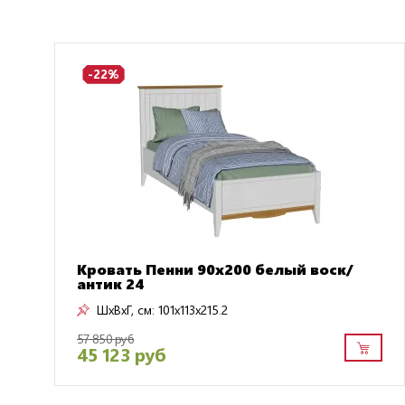
-22%
Кровать Пенни 90x200 белый воск/
антик 24
ШxВxГ, см:
101x113x215.2
57 850 руб
45 123 руб