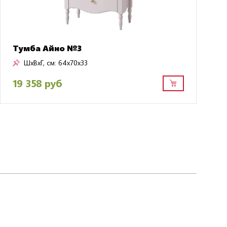
Тумба Айно №3
ШxВxГ, см:
64x70x33
19 358 руб