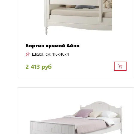
Бортик прямой Айно
ШxВxГ, см:
116x40x4
2 413 руб