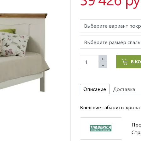
+
В К
-
Описание
Доставка
Внешние габариты кровати
Про
Стр