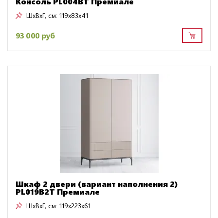
Консоль PL004BT Премиале
ШxВxГ, см:
119x83x41
93 000 руб
Шкаф 2 двери (вариант наполнения 2)
PL019B2T Премиале
ШxВxГ, см:
119x223x61