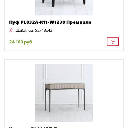
Пуф PL032A-K11-Wt230 Премиале
ШxВxГ, см:
55x48x42
24 100 руб