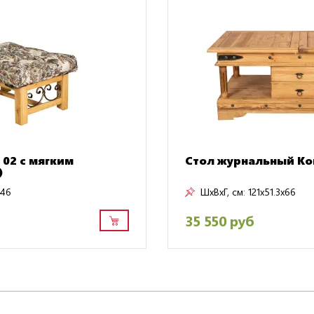
 02 с мягким
Стол журнальный Ко
)
x46
ШxВxГ, см:
121x51.3x66
35 550 руб