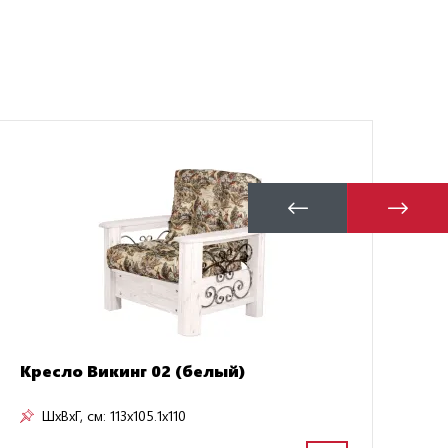
Бу
Кресло Викинг 02 (белый)
ШxВxГ, см:
113x105.1x110