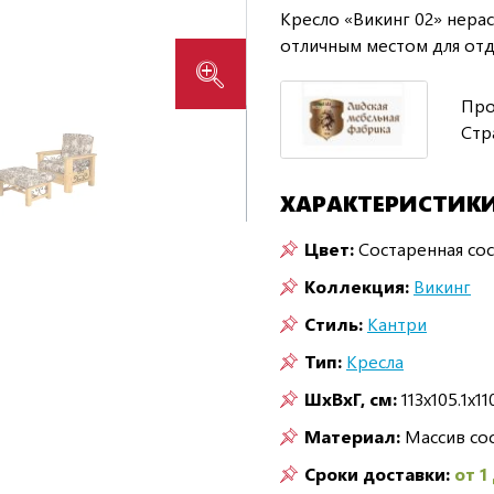
Кресло «Викинг 02» нерас
отличным местом для отд
Про
Стр
ХАРАКТЕРИСТИК
Цвет:
Состаренная со
Коллекция:
Викинг
Стиль:
Кантри
Тип:
Кресла
ШxВxГ, см:
113x105.1x11
Материал:
Массив со
Сроки доставки:
от 1