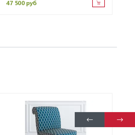
47 500 руб
71
Кр