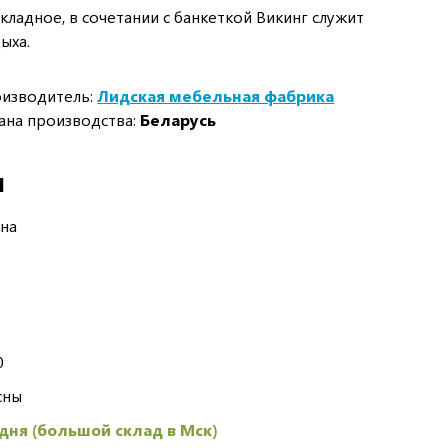
кладное, в сочетании с банкеткой Викинг служит
ыха.
изводитель:
Лидская мебельная фабрика
ана производства:
Беларусь
И
сна
0
сны
 дня (большой склад в Мск)