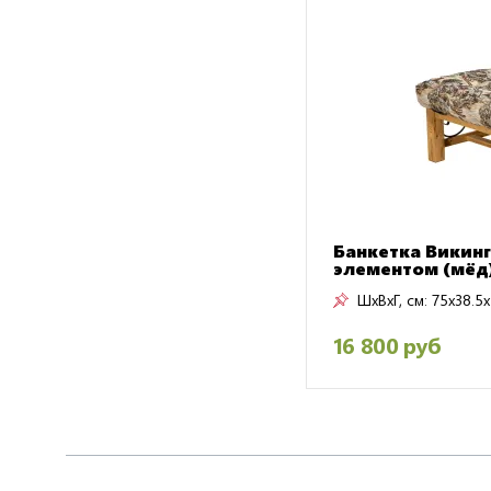
Банкетка Викинг
элементом (мёд
ШxВxГ, см:
75x38.5
16 800 руб