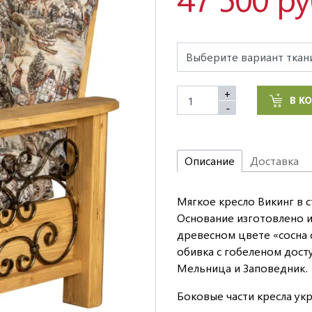
+
В К
-
Описание
Доставка
Мягкое кресло Викинг в с
Основание изготовлено и
древесном цвете «сосна с
обивка с гобеленом досту
Мельница и Заповедник.
Боковые части кресла у