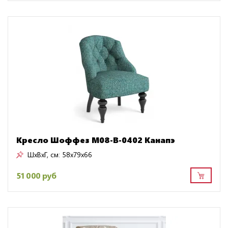
Кресло Шоффез M08-B-0402 Канапэ
ШxВxГ, см:
58x79x66
51 000 руб