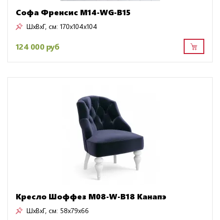
Софа Френсис M14-WG-B15
ШxВxГ, см:
170x104x104
124 000 руб
Кресло Шоффез M08-W-B18 Канапэ
ШxВxГ, см:
58x79x66