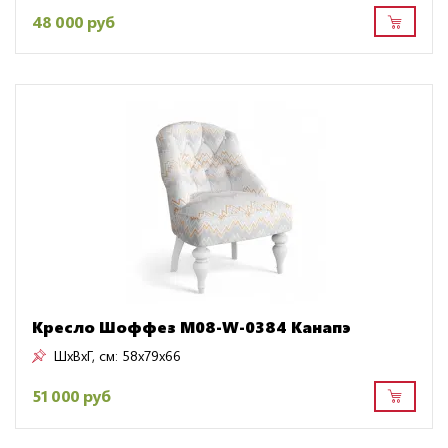
48 000 руб
Кресло Шоффез M08-W-0384 Канапэ
ШxВxГ, см:
58x79x66
51 000 руб