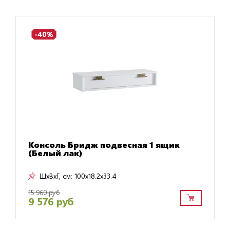
-40%
Консоль Бридж подвесная 1 ящик
(Белый лак)
ШxВxГ, см:
100x18.2x33.4
15 960 руб
9 576 руб