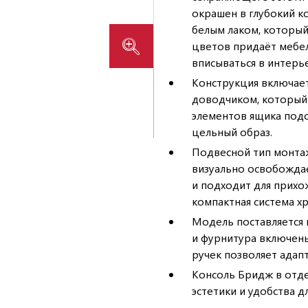
окрашен в глубокий к
белым лаком, который
цветов придаёт мебел
вписываться в интерь
Конструкция включае
доводчиком, который 
элементов ящика подо
цельный образ.
Подвесной тип монта
визуально освобождае
и подходит для прихож
компактная система хр
Модель поставляется 
и фурнитура включен
ручек позволяет адап
Консоль Бридж в отде
эстетики и удобства 