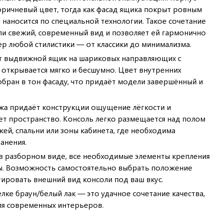
оричневый цвет, тогда как фасад ящика покрыт ровным
 наносится по специальной технологии. Такое сочетание
и свежий, современный вид и позволяет ей гармонично
ер любой стилистики — от классики до минимализма.
т выдвижной ящик на шариковых направляющих с
открывается мягко и бесшумно. Цвет внутренних
бран в тон фасаду, что придаёт модели завершённый и
жа придаёт конструкции ощущение лёгкости и
т пространство. Консоль легко размещается над полом
ей, спальни или зоны кабинета, где необходима
анения.
в разборном виде, все необходимые элементы крепления
ы. Возможность самостоятельно выбрать положение
тировать внешний вид консоли под ваш вкус.
лке браун/белый лак — это удачное сочетание качества,
для современных интерьеров.