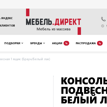
 ЯНДЕКС
 КЛИЕНТОВ
Мебель из массива
ПОДБОРКИ
БРЕНДЫ
АКЦИИ
РАСПРОДАЖА
%
%
есная 1 ящик (Браун/Белый лак)
КОНСОЛ
ПОДВЕСН
БЕЛЫЙ Л