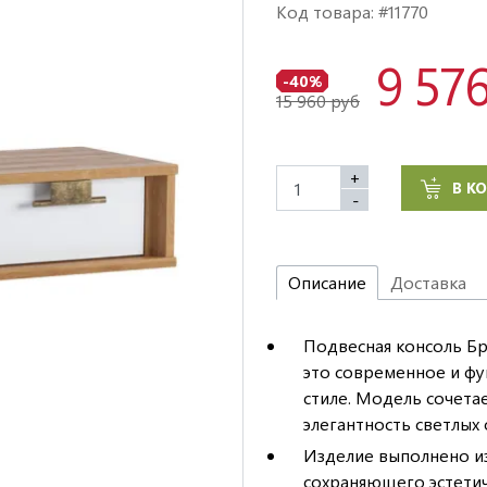
Код товара: #11770
9 57
-40%
15 960 руб
+
В К
-
Описание
Доставка
Подвесная консоль Бр
это современное и фу
стиле. Модель сочета
элегантность светлых
Изделие выполнено из
сохраняющего эстетич