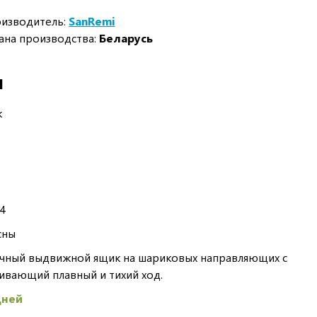
изводитель:
SanRemi
ана производства:
Беларусь
И
к
.4
сны
чный выдвижной ящик на шариковых направляющих с
ивающий плавный и тихий ход.
дней