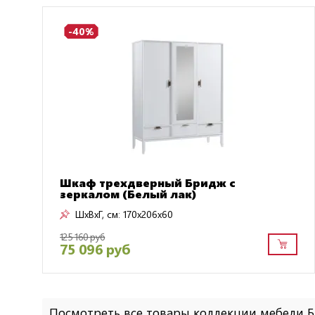
-40%
Шкаф трехдверный Бридж с
зеркалом (Белый лак)
ШxВxГ, см:
170x206x60
125 160 руб
75 096 руб
Посмотреть все товары коллекции мебели