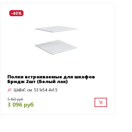
-40%
Полки встраиваемые для шкафов
Бридж 2шт (Белый лак)
ШxВxГ, см:
53.1x54.4x1.5
5 160 руб
3 096 руб