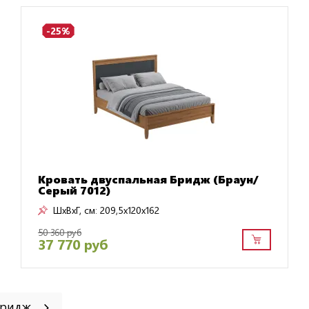
-25%
Кровать двуспальная Бридж (Браун/
Серый 7012)
ШxВxГ, см:
209,5x120x162
50 360 руб
37 770 руб
 Бридж