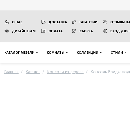
О НАС
ДОСТАВКА
ГАРАНТИИ
ОТЗЫВЫ НА
ДИЗАЙНЕРАМ
ОПЛАТА
СБОРКА
ВХОД ДЛЯ
КАТАЛОГ МЕБЕЛИ
КОМНАТЫ
КОЛЛЕКЦИИ
СТИЛИ
Главная
Каталог
Консоли из дерева
Консоль Бридж подв