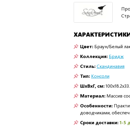
Про
Стр
ХАРАКТЕРИСТИК
Цвет:
Браун/Белый ла
Коллекция:
Бридж
Стиль:
Скандинавия
Тип:
Консоли
ШxВxГ, см:
100x18.2x33
Материал:
Массив со
Особенности:
Практи
доводчиками, обеспеч
Сроки доставки:
1-5 