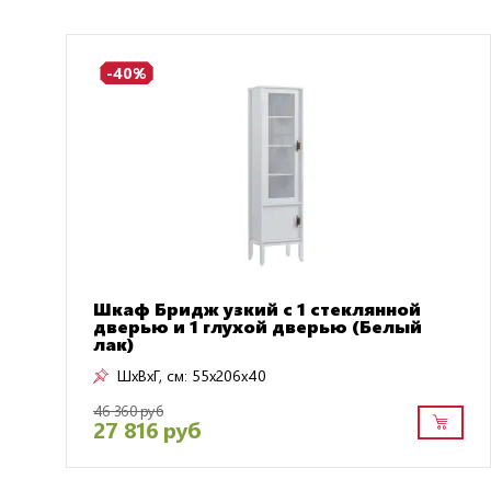
-40%
Шкаф Бридж узкий с 1 стеклянной
дверью и 1 глухой дверью (Белый
лак)
ШxВxГ, см:
55x206x40
46 360 руб
27 816 руб