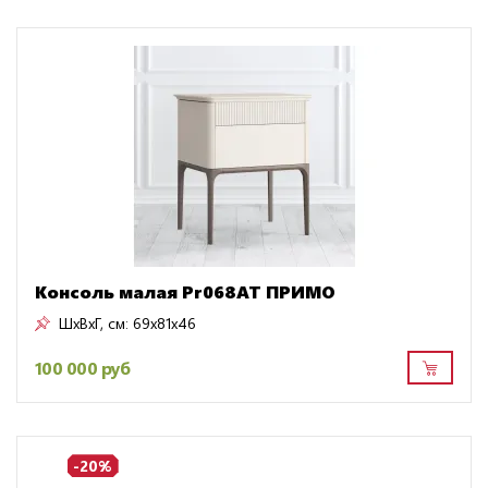
Консоль малая Pr068AT ПРИМО
ШxВxГ, см:
69x81x46
100 000 руб
-20%