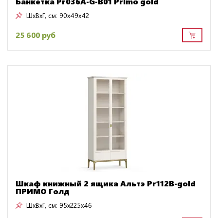
Банкетка Pr036A-G-B01 Primo gold
ШxВxГ, см:
90x49x42
25 600 руб
Шкаф книжный 2 ящика Альтэ Pr112B-gold
ПРИМО Голд
ШxВxГ, см:
95x225x46