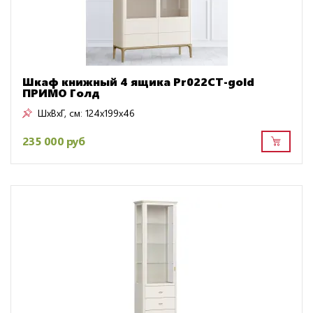
Шкаф книжный 4 ящика Pr022CT-gold
ПРИМО Голд
ШxВxГ, см:
124x199x46
235 000 руб