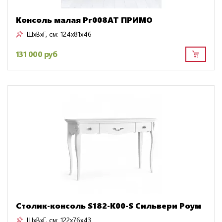
Консоль малая Pr008AT ПРИМО
ШxВxГ, см:
124x81x46
131 000 руб
Столик-консоль S182-K00-S Сильвери Роум
ШxВxГ, см:
122x76x43