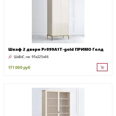
Шкаф 2 двери Pr099A1T-gold ПРИМО Голд
ШxВxГ, см:
95x225x66
171 000 руб