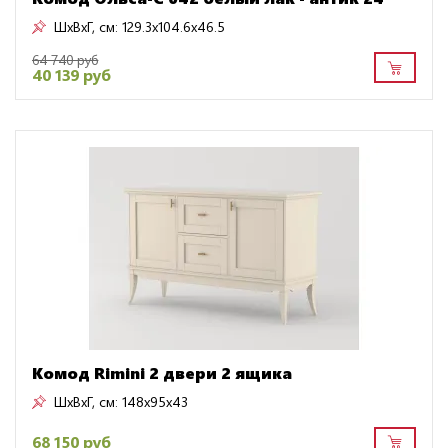
ШxВxГ, см:
129.3x104.6x46.5
64 740 руб
40 139 руб
Комод Rimini 2 двери 2 ящика
ШxВxГ, см:
148x95x43
68 150 руб