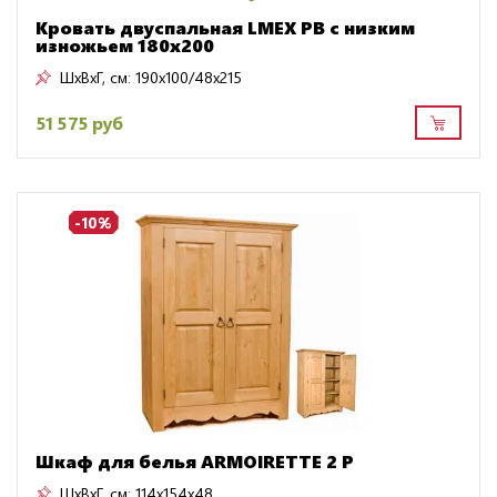
Кровать двуспальная LMEX PB с низким
изножьем 180x200
ШxВxГ, см:
190x100/48x215
51 575 руб
-10%
Шкаф для белья ARMOIRETTE 2 P
ШxВxГ, см:
114x154x48