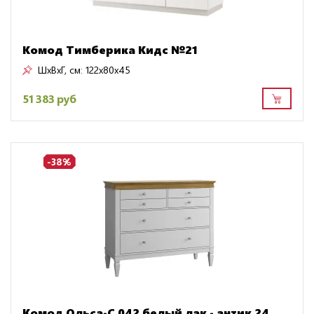
Комод Тимберика Кидс №21
ШxВxГ, см:
122x80x45
51 383 руб
-38%
Комод Ольса-С 042 белый лак - антик 24