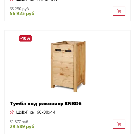
63 250 руб
56 925 руб
-10%
Тумба под раковину KNBD6
ШxВxГ, см:
60x88x44
32 877 руб
29 589 руб