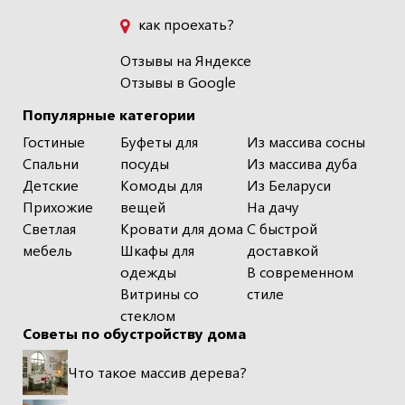
как проехать?
Отзывы на Яндексе
Отзывы в Google
Популярные категории
Гостиные
Буфеты для
Из массива сосны
Спальни
посуды
Из массива дуба
Детские
Комоды для
Из Беларуси
Прихожие
вещей
На дачу
Светлая
Кровати для дома
С быстрой
мебель
Шкафы для
доставкой
одежды
В современном
Витрины со
стиле
стеклом
Советы по обустройству дома
Что такое массив дерева?