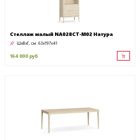
Стеллаж малый NA028CT-M02 Натура
ШxВxГ, см:
63x197x41
164 000 руб