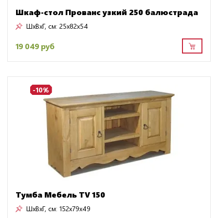
Шкаф-стол Прованс узкий 250 балюстрада
ШxВxГ, см:
25x82x54
19 049 руб
-10%
Тумба Мебель TV 150
ШxВxГ, см:
152x79x49