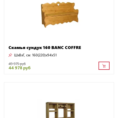
Скамья сундук 160 BANC COFFRE
ШxВxГ, см:
160(220)x94x51
49 975 руб
44 978 руб