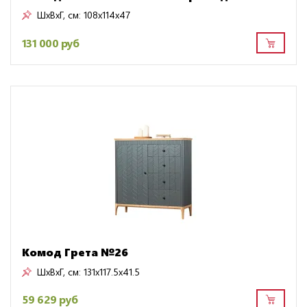
ШxВxГ, см:
108x114x47
131 000 руб
Комод Грета №26
ШxВxГ, см:
131x117.5x41.5
59 629 руб