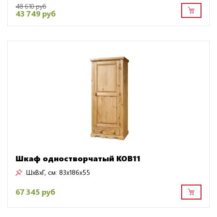
48 610 руб
43 749 руб
Шкаф одностворчатый KOB11
ШxВxГ, см:
83x186x55
67 345 руб