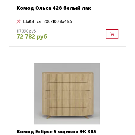
Комод Ольса 428 белый лак
ШxВxГ, см:
200x100.8x46.5
117 390 руб
72 782 руб
Комод Eclipse 5 ящиков ЭК 305