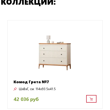
 КОЛЛЕКЦИИ:
Комод Грета №7
ШxВxГ, см:
114x93.5x41.5
42 036 руб