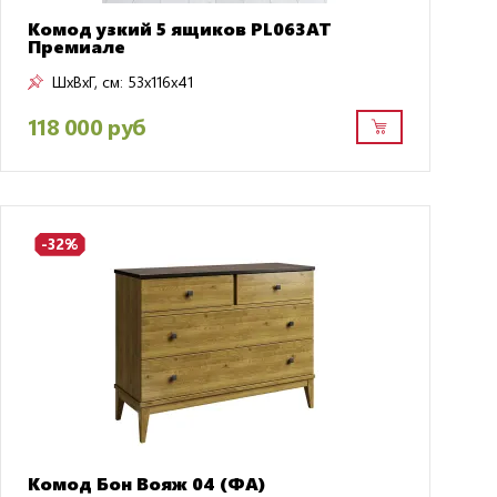
Комод узкий 5 ящиков PL063AT
Премиале
ШxВxГ, см:
53x116x41
118 000 руб
-32%
Комод Бон Вояж 04 (ФА)