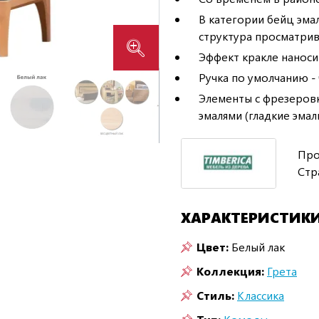
В категории бейц эма
структура просматрив
Эффект кракле наносит
Ручка по умолчанию - 
Элементы с фрезеров
эмалями (гладкие эмали
Про
Стр
ХАРАКТЕРИСТИК
Цвет:
Белый лак
Коллекция:
Грета
Стиль:
Классика