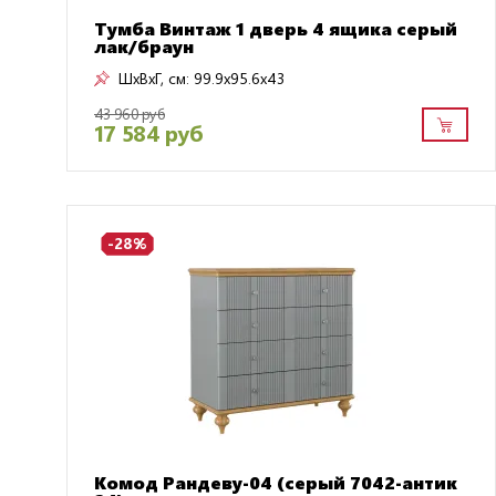
Тумба Винтаж 1 дверь 4 ящика серый
лак/браун
ШxВxГ, см:
99.9x95.6x43
43 960 руб
17 584 руб
-28%
Комод Рандеву-04 (серый 7042-антик