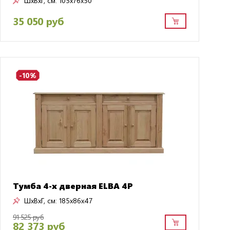
ШxВxГ, см:
105x76x50
35 050 руб
-10%
Тумба 4-х дверная ELBA 4P
ШxВxГ, см:
185x86x47
91 525 руб
82 373 руб