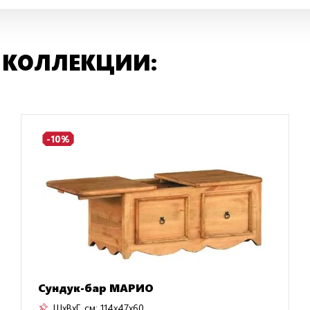
 КОЛЛЕКЦИИ:
-10%
Сундук-бар МАРИО
ШxВxГ, см:
114x47x60