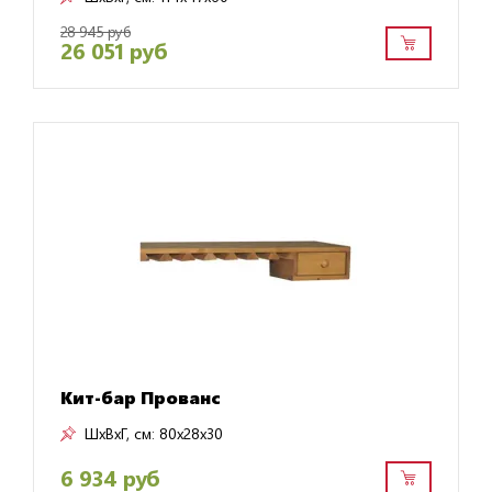
28 945 руб
26 051 руб
Кит-бар Прованс
ШxВxГ, см:
80x28x30
6 934 руб