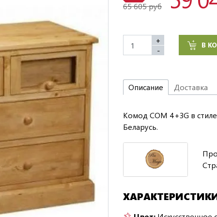
65 605 руб
+
В К
-
Описание
Доставка
Комод COM 4+3G в стиле 
Беларусь.
Про
Стр
ХАРАКТЕРИСТИК
Цвет:
Искусственное 