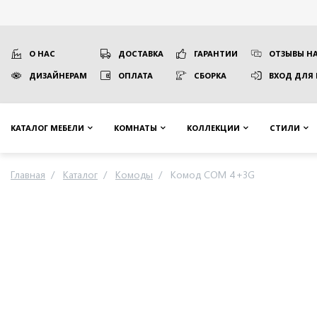
О НАС
ДОСТАВКА
ГАРАНТИИ
ОТЗЫВЫ НА
ДИЗАЙНЕРАМ
ОПЛАТА
СБОРКА
ВХОД ДЛЯ
КАТАЛОГ МЕБЕЛИ
КОМНАТЫ
КОЛЛЕКЦИИ
СТИЛИ
Главная
Каталог
Комоды
Комод COM 4+3G