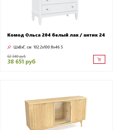
Комод Ольса 204 белый лак / антик 24
ШxВxГ, см:
102.2x100.8x46.5
62 340 руб
38 651 руб