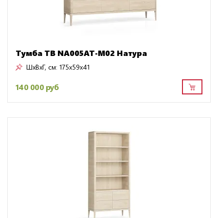
Тумба ТВ NA005AT-M02 Натура
ШxВxГ, см:
175x59x41
140 000 руб