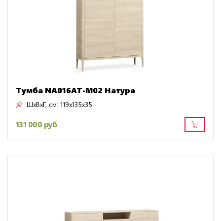
Тумба NA016AT-M02 Натура
ШxВxГ, см:
119x135x35
131 000 руб