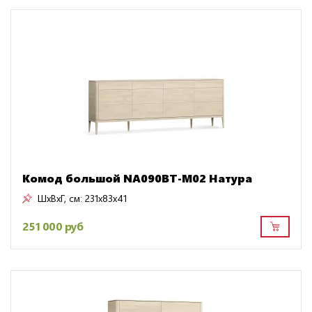
Комод большой NA090BT-M02 Натура
ШxВxГ, см:
231x83x41
251 000 руб