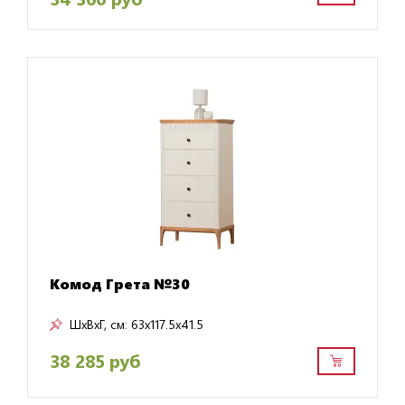
Комод Грета №30
ШxВxГ, см:
63x117.5x41.5
38 285 руб