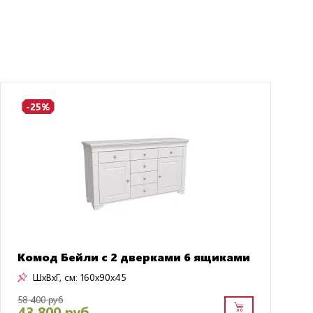
-25%
Комод Бейли с 2 дверками 6 ящиками
ШxВxГ, см:
160x90x45
58 400 руб
43 800 руб