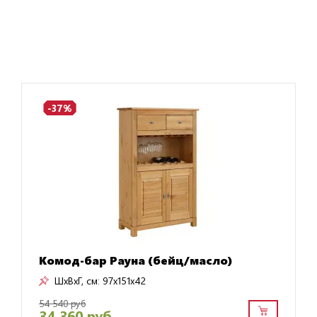
-37%
Комод-бар Рауна (бейц/масло)
ШxВxГ, см:
97x151x42
54 540 руб
34 360 руб