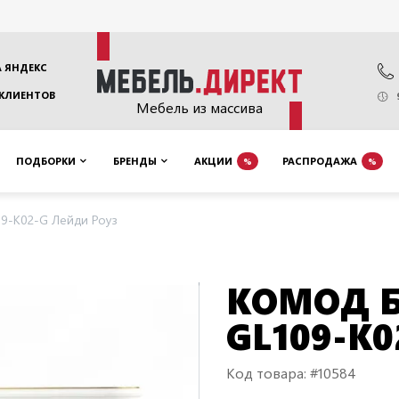
 ЯНДЕКС
 КЛИЕНТОВ
Мебель из массива
ПОДБОРКИ
БРЕНДЫ
АКЦИИ
РАСПРОДАЖА
%
%
9-K02-G Лейди Роуз
КОМОД Б
GL109-K
Код товара: #10584