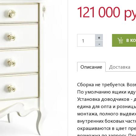
121 000 р
+
В К
-
Описание
Доставка
Сборка не требуется. Во
По умолчанию ящики иду
Установка доводчиков - до
едина для опта и розниц
монтажа, полного выдвиж
внутренних боковых част
окрашиваются в цвет пре
возможна по запросу. Пр