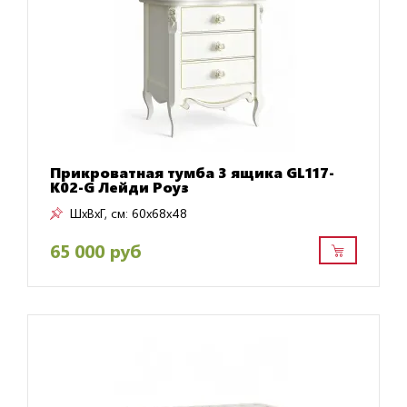
Прикроватная тумба 3 ящика GL117-
K02-G Лейди Роуз
ШxВxГ, см:
60x68x48
65 000 руб