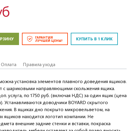
уб
ГАРАНТИЯ
ОРЗИНУ
КУПИТЬ В 1 КЛИК
ЛУЧШЕЙ ЦЕНЫ!
Оплата
Правила ухода
зможна установка элементов плавного доведения ящиков.
т с шариковыми направляющими скольжения ящика.
п. услуга, по 1750 руб. (включая НДС) за один ящик (цена
ы). Устанавливаются доводчики BOYARD скрытого
ения. В ящиках дно покрыто микровельветом, на
ях ящиков находится логотип компании. Не
дмета внешние задние стенки и вставки, покраска
оизводитель мебели оставляет за собой право вносить