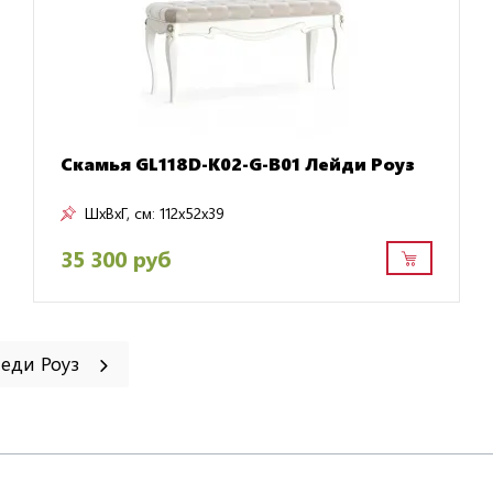
Скамья GL118D-K02-G-B01 Лейди Роуз
ШxВxГ, см:
112x52x39
35 300 руб
Леди Роуз