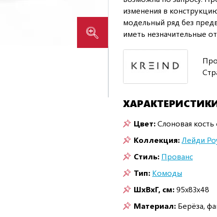
изменения в конструкцию
модельный ряд без предв
иметь незначительные от
Про
Стр
ХАРАКТЕРИСТИК
Цвет:
Слоновая кость 
Коллекция:
Лейди Ро
Стиль:
Прованс
Тип:
Комоды
ШxВxГ, см:
95x83x48
Материал:
Берёза, ф