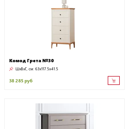
Комод Грета №30
ШxВxГ, см:
63x117.5x41.5
38 285 руб