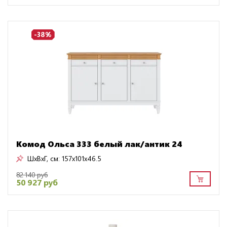
-38%
Комод Ольса 333 белый лак/антик 24
ШxВxГ, см:
157x101x46.5
82 140 руб
50 927 руб