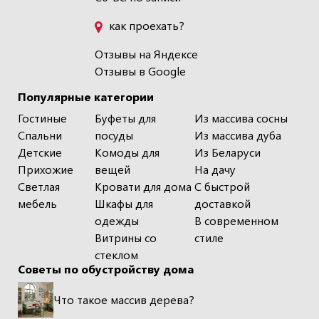
как проехать?
Отзывы на Яндексе
Отзывы в Google
Популярные категории
Гостиные
Буфеты для
Из массива сосны
Спальни
посуды
Из массива дуба
Детские
Комоды для
Из Беларуси
Прихожие
вещей
На дачу
Светлая
Кровати для дома
С быстрой
мебель
Шкафы для
доставкой
одежды
В современном
Витрины со
стиле
стеклом
Советы по обустройству дома
Что такое массив дерева?