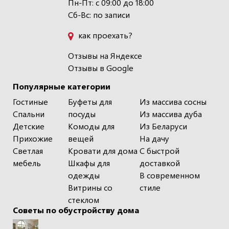
Пн-Пт: с 09:00 до 18:00
Сб-Вс: по записи
как проехать?
Отзывы на Яндексе
Отзывы в Google
Популярные категории
Гостиные
Буфеты для
Из массива сосны
Спальни
посуды
Из массива дуба
Детские
Комоды для
Из Беларуси
Прихожие
вещей
На дачу
Светлая
Кровати для дома
С быстрой
мебель
Шкафы для
доставкой
одежды
В современном
Витрины со
стиле
стеклом
Советы по обустройству дома