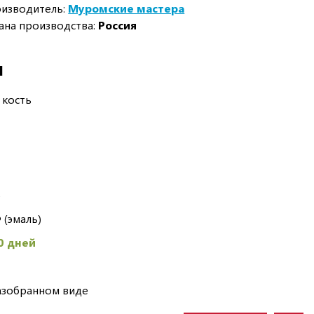
изводитель:
Муромские мастера
ана производства:
Россия
И
 кость
5
 (эмаль)
0 дней
азобранном виде