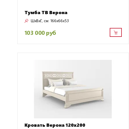
Тумба ТВ Верона
ШxВxГ, см:
166x66x53
103 000 руб
Кровать Верона 120х200