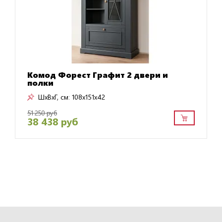
Комод Форест Графит 2 двери и
полки
ШxВxГ, см:
108x151x42
51 250 руб
38 438 руб