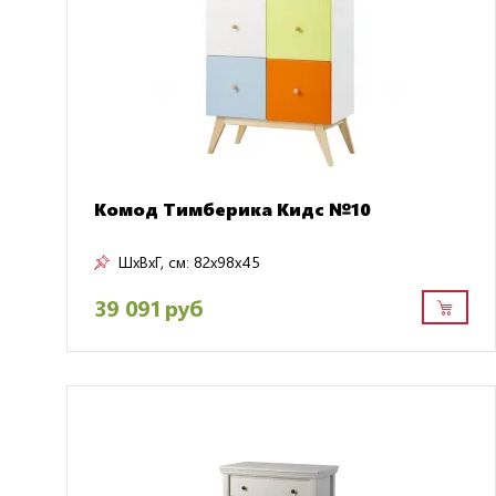
Комод Тимберика Кидс №10
ШxВxГ, см:
82x98x45
39 091 руб