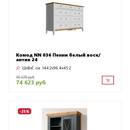
Комод NN 036 Пенни белый воск/
антик 24
ШxВxГ, см:
144.2x96.4x45.2
95 670 руб
74 623 руб
-25%