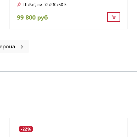
ШxВxГ, см:
72x210x50.5
99 800 руб
Верона
-22%