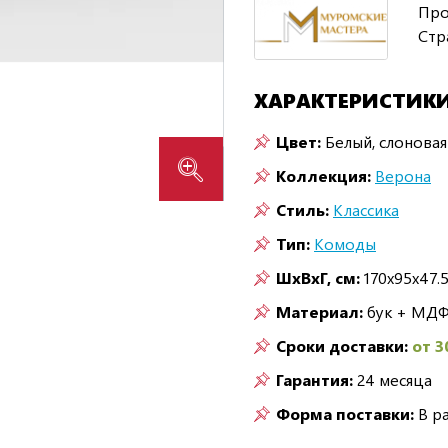
Про
Стр
ХАРАКТЕРИСТИК
Цвет:
Белый, слоновая
Коллекция:
Верона
Стиль:
Классика
Тип:
Комоды
ШxВxГ, см:
170x95x47.
Материал:
бук + МДФ
Сроки доставки:
от 3
Гарантия:
24 месяца
Форма поставки:
В р