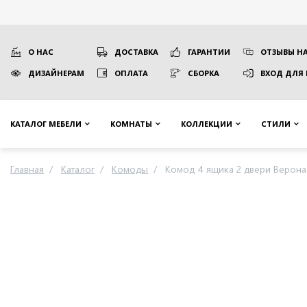
О НАС
ДОСТАВКА
ГАРАНТИИ
ОТЗЫВЫ НА
ДИЗАЙНЕРАМ
ОПЛАТА
СБОРКА
ВХОД ДЛЯ
КАТАЛОГ МЕБЕЛИ
КОМНАТЫ
КОЛЛЕКЦИИ
СТИЛИ
Главная
Каталог
Комоды
Комод 4 ящика 2 двери Верона