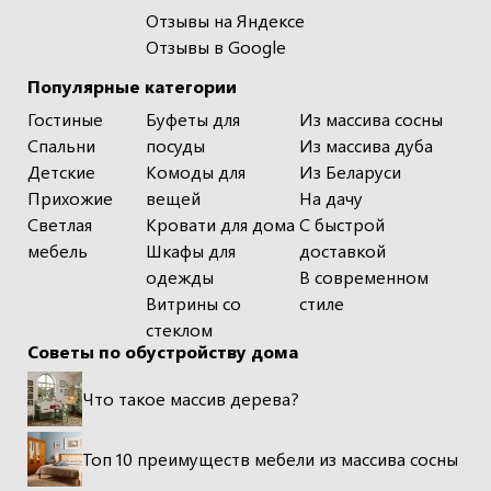
Отзывы на Яндексе
Отзывы в Google
Популярные категории
Гостиные
Буфеты для
Из массива сосны
Спальни
посуды
Из массива дуба
Детские
Комоды для
Из Беларуси
Прихожие
вещей
На дачу
Светлая
Кровати для дома
С быстрой
мебель
Шкафы для
доставкой
одежды
В современном
Витрины со
стиле
стеклом
Советы по обустройству дома
Что такое массив дерева?
Топ 10 преимуществ мебели из массива сосны