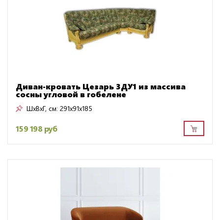
Диван-кровать Цезарь 3ДУ1 из массива
сосны угловой в гобелене
ШxВxГ, см:
291x91x185
159 198 руб