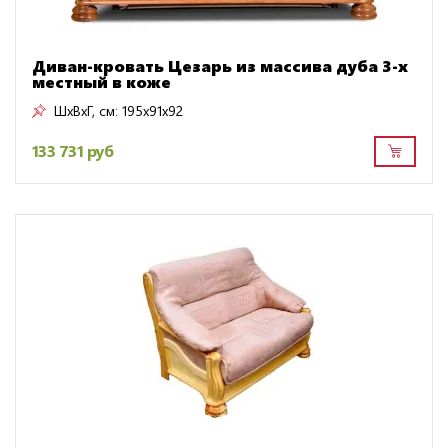
Диван-кровать Цезарь из массива дуба 3-х
местный в коже
ШxВxГ, см:
195x91x92
133 731 руб