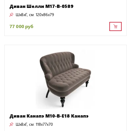
Диван Шелли M17-B-0589
ШxВxГ, см:
120x86x79
77 000 руб
Диван Канапэ M10-B-E18 Канапэ
ШxВxГ, см:
118x77x70