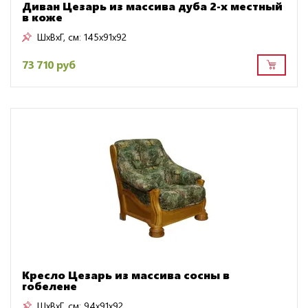
Диван Цезарь из массива дуба 2-х местный
в коже
ШxВxГ, см:
145x91x92
73 710 руб
Кресло Цезарь из массива сосны в
гобелене
ШxВxГ, см:
94x91x92