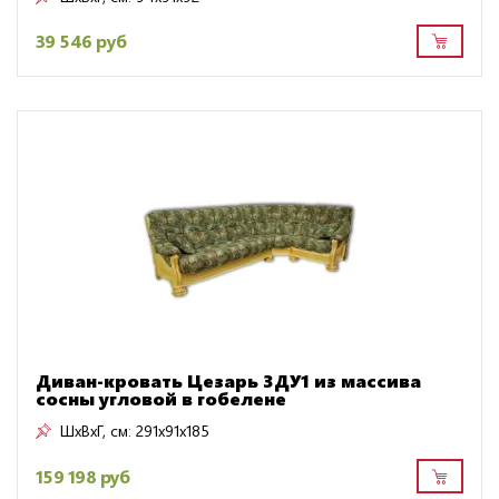
39 546 руб
Диван-кровать Цезарь 3ДУ1 из массива
сосны угловой в гобелене
ШxВxГ, см:
291x91x185
159 198 руб