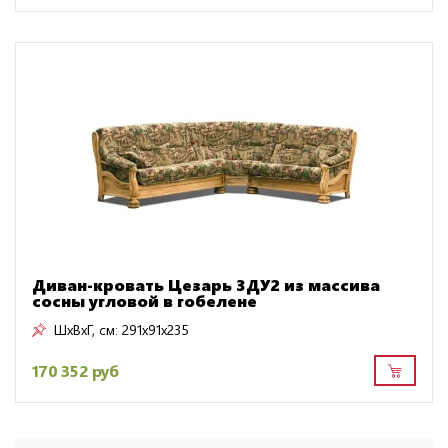
Диван-кровать Цезарь 3ДУ2 из массива
сосны угловой в гобелене
ШxВxГ, см:
291x91x235
170 352 руб