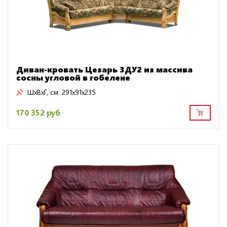
Диван-кровать Цезарь 3ДУ2 из массива
сосны угловой в гобелене
ШxВxГ, см:
291x91x235
170 352 руб