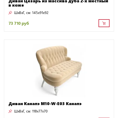
Диван Цезарь из массива дуба 2-х местный
в коже
ШxВxГ, см:
145x91x92
73 710 руб
Диван Канапэ M10-W-E03 Канапэ
ШxВxГ, см:
118x77x70