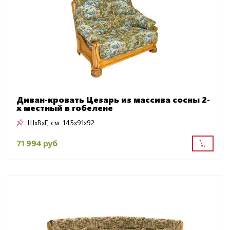
Диван-кровать Цезарь из массива сосны 2-
х местный в гобелене
ШxВxГ, см:
145x91x92
71 994 руб