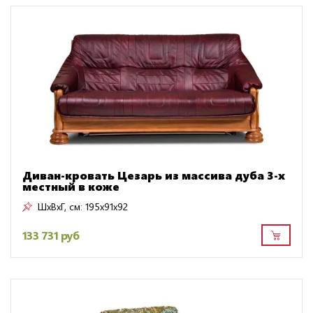
Диван-кровать Цезарь из массива дуба 3-х
местный в коже
ШxВxГ, см:
195x91x92
133 731 руб