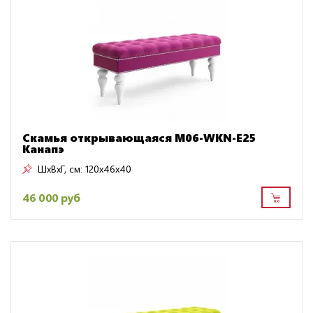
Скамья открывающаяся M06-WKN-E25
Канапэ
ШxВxГ, см:
120x46x40
46 000 руб