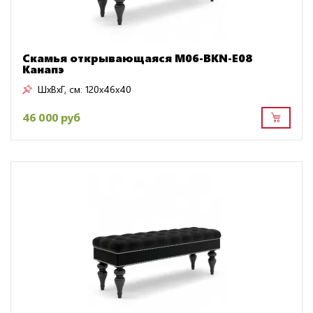
Скамья открывающаяся M06-BKN-E08
Канапэ
ШxВxГ, см:
120x46x40
46 000 руб