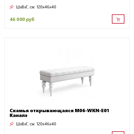
ШxВxГ, см:
120x46x40
46 000 руб
Скамья открывающаяся M06-WKN-E01
Канапэ
ШxВxГ, см:
120x46x40