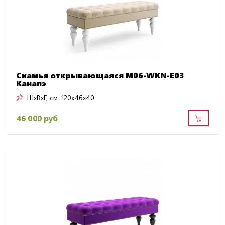
Скамья открывающаяся M06-WKN-E03
Канапэ
ШxВxГ, см:
120x46x40
46 000 руб