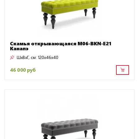
Скамья открывающаяся M06-BKN-E21
Канапэ
ШxВxГ, см:
120x46x40
46 000 руб