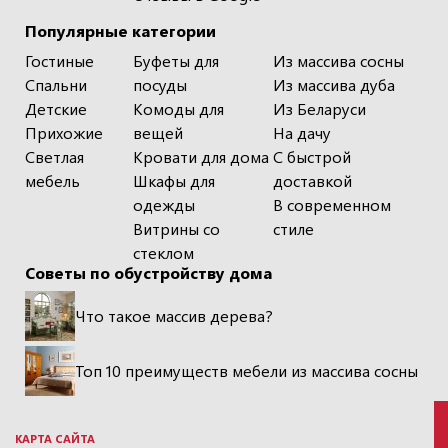
Популярные категории
Гостиные
Буфеты для
Из массива сосны
Спальни
посуды
Из массива дуба
Детские
Комоды для
Из Беларуси
Прихожие
вещей
На дачу
Светлая
Кровати для дома
С быстрой
мебель
Шкафы для
доставкой
одежды
В современном
Витрины со
стиле
стеклом
Советы по обустройству дома
Что такое массив дерева?
Топ 10 преимуществ мебели из массива сосны
КАРТА САЙТА