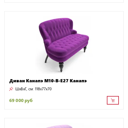
Диван Канапэ M10-B-E27 Канапэ
ШxВxГ, см:
118x77x70
69 000 руб