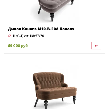
Диван Канапэ M10-B-E08 Канапэ
ШxВxГ, см:
118x77x70
69 000 руб