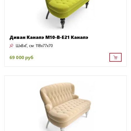
Диван Канапэ M10-B-E21 Канапэ
ШxВxГ, см:
118x77x70
69 000 руб