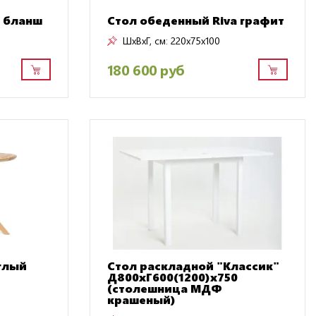
a бланш
Стол обеденный Riva графит
ШxВxГ, см:
220x75x100
180 600 руб
глый
Стол раскладной "Классик"
Д800хГ600(1200)х750
(столешница МДФ
крашеный)