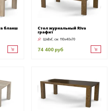
va бланш
Стол журнальный Riva
графит
ШxВxГ, см:
110x40x70
74 400 руб