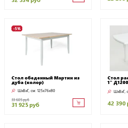
-5%
Стол обеденный Мартин из
Стол ра
дуба (колор)
1" Д120
ШxВxГ, см:
125x76x80
ШxВxГ, 
33 605 руб
42 390 
31 925 руб