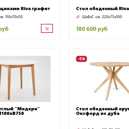
ящиками Riva графит
Стол обеденный Riv
см:
110x70x50
ШxВxГ, см:
220x75x100
руб
180 600 руб
-5%
углый "Модерн"
Стол обеденный кру
1100хВ750
Оксфорд из дуба