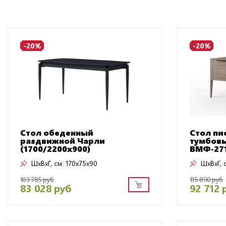
-20%
-20%
Стол обеденный
Стол пи
раздвижной Чарли
тумбовы
(1700/2200х900)
ВМФ-27
ШxВxГ, см:
170x75x90
ШxВxГ, 
103 785 руб
115 890 руб
83 028 руб
92 712 