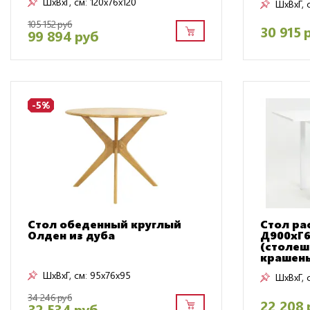
ШxВxГ, см:
120x76x120
ШxВxГ, 
105 152 руб
30 915 
99 894 руб
-5%
Стол обеденный круглый
Стол ра
Олден из дуба
Д900хГ6
(столе
крашен
ШxВxГ, см:
95x76x95
ШxВxГ, 
34 246 руб
22 208 
32 534 руб