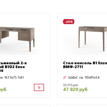
-20%
сьменный 2-х
Стол-консоль В1 Enz
й B1D2 Enzo
ВМФ-2711
16
см:
163.9x75.7x61
ШxВxГ, см:
110x85x54
59 775 руб
руб
47 820 руб