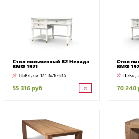
Стол письменный B2 Невада
Стол пи
ВМФ 1921
ВМФ 19
ШxВxГ, см:
124.3x78x63.5
ШxВxГ, 
55 316 руб
70 240 