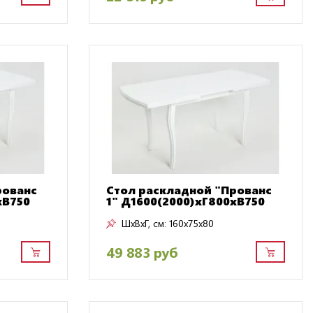
рованс
Стол раскладной "Прованс
хВ750
1" Д1600(2000)хГ800хВ750
ШxВxГ, см:
160x75x80
49 883 руб