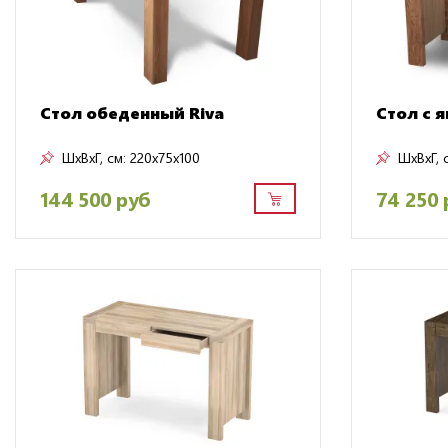
Стол обеденный Riva
Стол с 
ШxВxГ, см:
220x75x100
ШxВxГ, 
144 500 руб
74 250 