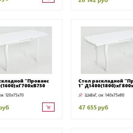
складной "Прованс
Стол раскладной "П
0(1600)хГ700хВ750
1" Д1400(1800)хГ800
см:
120x75x70
ШxВxГ, см:
140x75x80
руб
47 655 руб