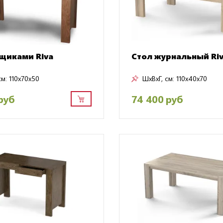
ящиками Riva
Стол журнальный Ri
см:
110x70x50
ШxВxГ, см:
110x40x70
руб
74 400 руб