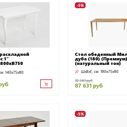
-5%
 раскладной
Стол обеденный Мил
с 1"
дуба (180) (Премиум
800хВ750
(натуральный тон)
ШxВxГ, см:
180x75x80
см:
140x75x80
92 243 руб
руб
87 631 руб
-5%