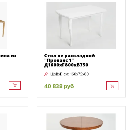
ина из
Стол не раскладной
)
"Прованс 1"
Д1600хГ800хВ750
ШxВxГ, см:
160x75x80
40 838 руб