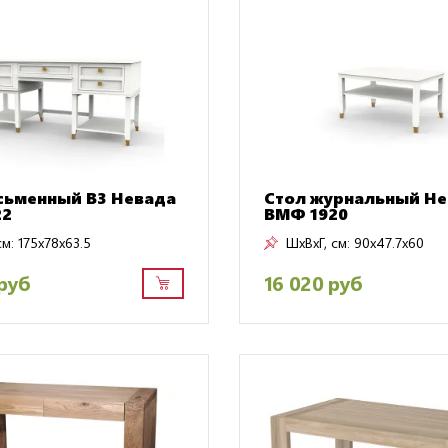
сьменный B3 Невада
Стол журнальный Н
22
ВМФ 1920
см:
175x78x63.5
ШxВxГ, см:
90x47.7x60
руб
16 020 руб