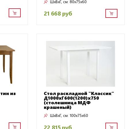
ШxВxГ, см:
80x75x60
21 668 руб
тин из
Стол раскладной "Классик"
Д1000хГ600(1200)х750
(столешница МДФ
крашеный)
ШxВxГ, см:
100x75x60
22 815 руб