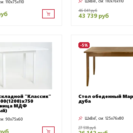
ШxВxГ, см:
110x76x110
см:
110x75x110
46 041 руб
руб
43 739 руб
-5%
складной "Классик"
Стол обеденный Мар
00(1200)х750
дуба
шница МДФ
ый)
ШxВxГ, см:
125x76x80
см:
90x75x60
27 518 руб
руб
26 142 руб