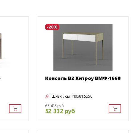
-20%
o
Консоль В2 Хитроу ВМФ-1668
ШxВxГ, см:
110x81.5x50
65 415 руб
52 332 руб