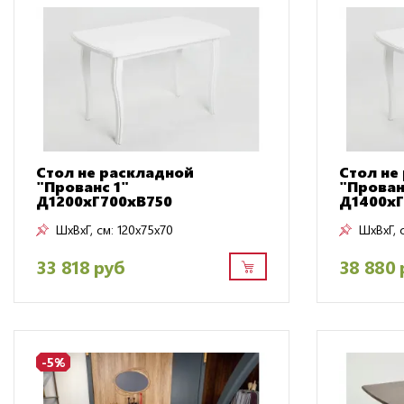
Стол не раскладной
Стол не
"Прованс 1"
"Прован
Д1200хГ700хВ750
Д1400хГ
ШxВxГ, см:
120x75x70
ШxВxГ, 
33 818 руб
38 880 
-5%