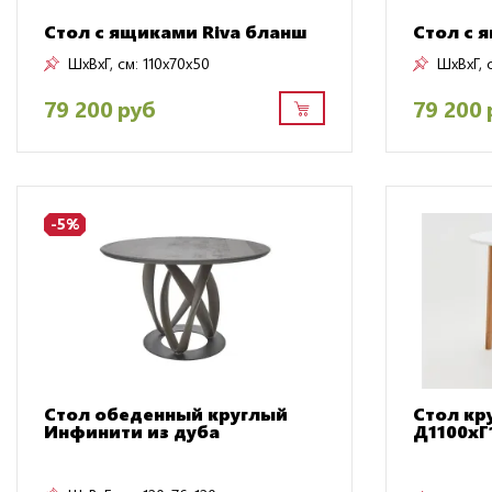
Стол с ящиками Riva бланш
Стол с 
ШxВxГ, см:
110x70x50
ШxВxГ, 
79 200 руб
79 200 
-5%
Стол обеденный круглый
Стол кр
Инфинити из дуба
Д1100хГ