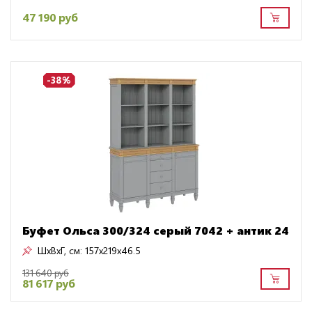
47 190 руб
-38%
Буфет Ольса 300/324 серый 7042 + антик 24
ШxВxГ, см:
157x219x46.5
131 640 руб
81 617 руб