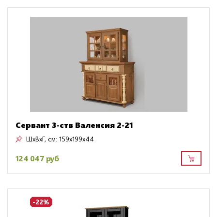
Сервант 3-ств Валенсия 2-21
ШxВxГ, см:
159x199x44
124 047 руб
-22%