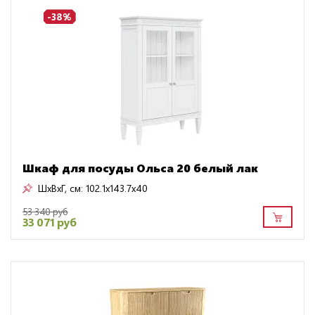
-38%
Шкаф для посуды Ольса 20 белый лак
ШxВxГ, см:
102.1x143.7x40
53 340 руб
33 071 руб