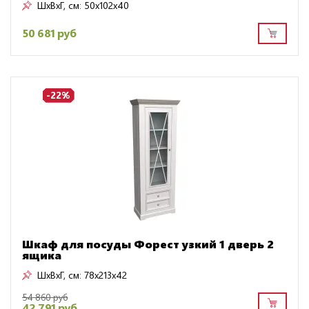
ШxВxГ, см:
50x102x40
50 681 руб
-22%
Шкаф для посуды Форест узкий 1 дверь 2
ящика
ШxВxГ, см:
78x213x42
54 860 руб
42 791 руб