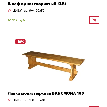
Шкаф одностворчатый KLB1
ШxВxГ, см:
90x190x50
61 112 руб
-10%
Лавка монастырская BANCMONA 180
ШxВxГ, см:
180x45x40