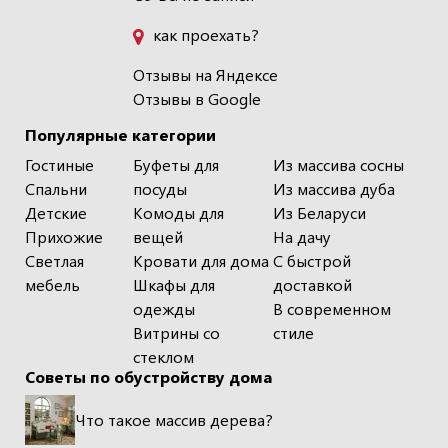
как проехать?
Отзывы на Яндексе
Отзывы в Google
Популярные категории
Гостиные
Буфеты для
Из массива сосны
Спальни
посуды
Из массива дуба
Детские
Комоды для
Из Беларуси
Прихожие
вещей
На дачу
Светлая
Кровати для дома
С быстрой
мебель
Шкафы для
доставкой
одежды
В современном
Витрины со
стиле
стеклом
Советы по обустройству дома
Что такое массив дерева?