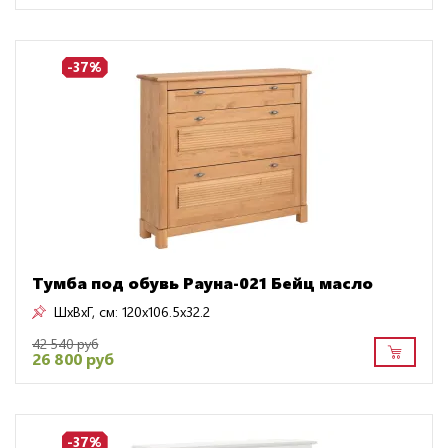
-37%
Тумба под обувь Рауна-021 Бейц масло
ШxВxГ, см:
120x106.5x32.2
42 540 руб
26 800 руб
-37%