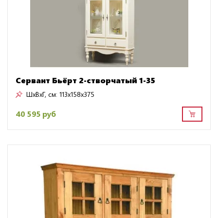
Сервант Бьёрт 2-створчатый 1-35
ШxВxГ, см:
113x158x375
40 595 руб