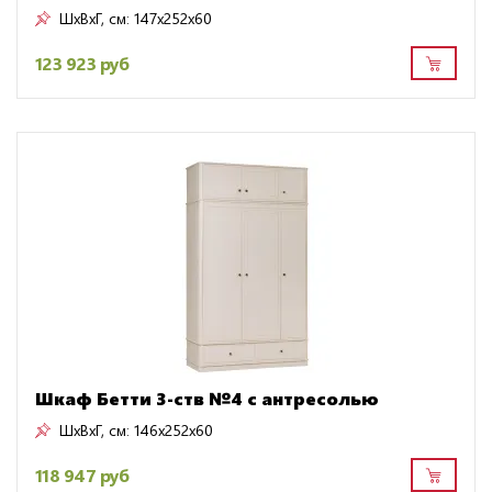
ШxВxГ, см:
147x252x60
123 923 руб
Шкаф Бетти 3-ств №4 с антресолью
ШxВxГ, см:
146x252x60
118 947 руб