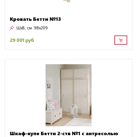
Кровать Бетти №13
ШxВ, см:
98x209
29 001 руб
Шкаф-купе Бетти 2-ств №1 с антресолью