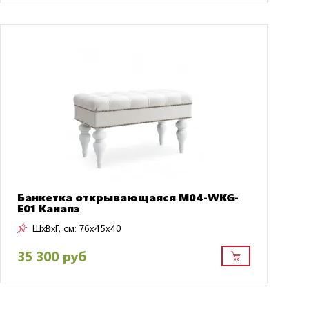
Банкетка открывающаяся M04-WKG-
E01 Канапэ
ШxВxГ, см:
76x45x40
35 300 руб