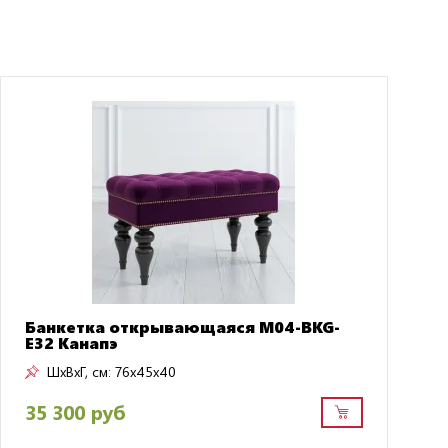
Банкетка открывающаяся M04-BKG-
E32 Канапэ
ШxВxГ, см:
76x45x40
35 300 руб