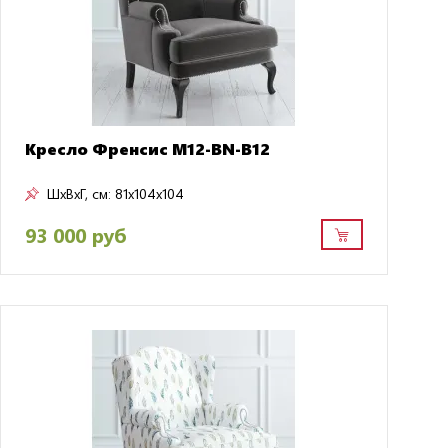
Кресло Френсис M12-BN-B12
ШxВxГ, см:
81x104x104
93 000 руб