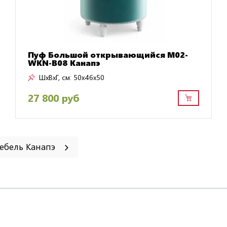
Пуф Большой открывающийся M02-
WKN-B08 Канапэ
ШxВxГ, см:
50x46x50
27 800 руб
мебель Канапэ