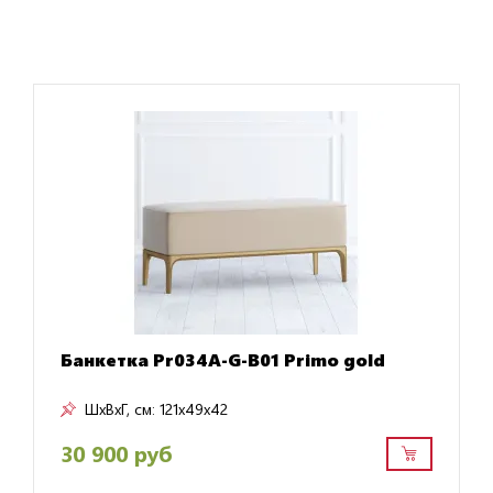
Банкетка Pr034A-G-B01 Primo gold
ШxВxГ, см:
121x49x42
30 900 руб