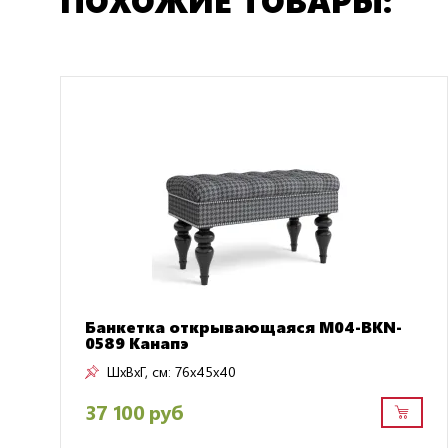
Банкетка открывающаяся M04-BKN-
0589 Канапэ
ШxВxГ, см:
76x45x40
37 100 руб