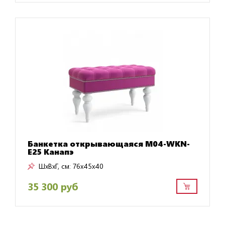
Банкетка открывающаяся M04-WKN-
E25 Канапэ
ШxВxГ, см:
76x45x40
35 300 руб