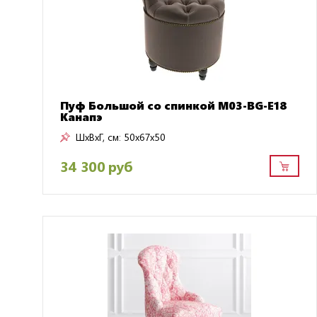
Пуф Большой со спинкой M03-BG-E18
Канапэ
ШxВxГ, см:
50x67x50
34 300 руб