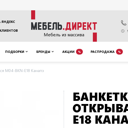
 ЯНДЕКС
 КЛИЕНТОВ
Мебель из массива
ПОДБОРКИ
БРЕНДЫ
АКЦИИ
РАСПРОДАЖА
%
%
ся M04-BKN-E18 Канапэ
БАНКЕТ
ОТКРЫВ
E18 КАН