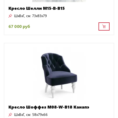
Кресло Шелли M15-B-B15
ШxВxГ, см:
73x83x79
67 000 руб
Кресло Шоффез M08-W-B18 Канапэ
ШxВxГ, см:
58x79x66