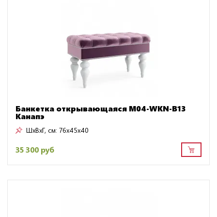
Банкетка открывающаяся M04-WKN-B13
Канапэ
ШxВxГ, см:
76x45x40
35 300 руб