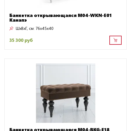
Банкетка открывающаяся M04-WKN-E01
Канапэ
ШxВxГ, см:
76x45x40
35 300 руб
Банкетка открывающаяся M04-BKG-E18