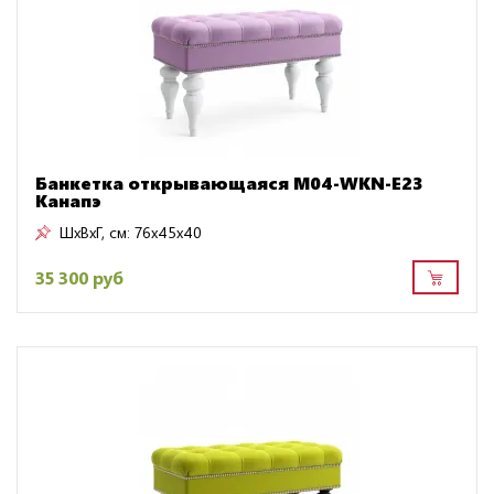
Банкетка открывающаяся M04-WKN-E23
Канапэ
ШxВxГ, см:
76x45x40
35 300 руб